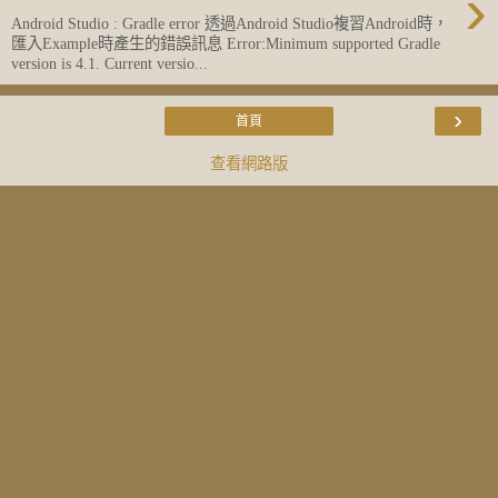
›
Android Studio : Gradle error 透過Android Studio複習Android時，
匯入Example時產生的錯誤訊息 Error:Minimum supported Gradle
version is 4.1. Current versio...
›
首頁
查看網路版