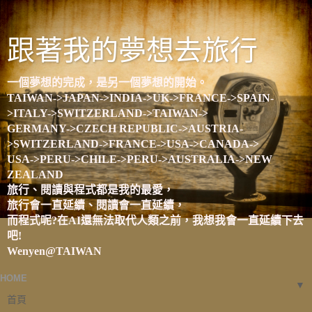
跟著我的夢想去旅行
一個夢想的完成，是另一個夢想的開始。
TAIWAN->JAPAN->INDIA->UK->FRANCE->SPAIN-
>ITALY->SWITZERLAND->TAIWAN->
GERMANY->CZECH REPUBLIC->AUSTRIA-
>SWITZERLAND->FRANCE->USA->CANADA->
USA->PERU->CHILE->PERU->AUSTRALIA->NEW
ZEALAND
旅行、閱讀與程式都是我的最愛，
旅行會一直延續、閱讀會一直延續，
而程式呢?在AI還無法取代人類之前，我想我會一直延續下去
吧!
Wenyen@TAIWAN
HOME
▼