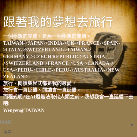
跟著我的夢想去旅行
一個夢想的完成，是另一個夢想的開始。
TAIWAN->JAPAN->INDIA->UK->FRANCE->SPAIN-
>ITALY->SWITZERLAND->TAIWAN->
GERMANY->CZECH REPUBLIC->AUSTRIA-
>SWITZERLAND->FRANCE->USA->CANADA->
USA->PERU->CHILE->PERU->AUSTRALIA->NEW
ZEALAND
旅行、閱讀與程式都是我的最愛，
旅行會一直延續、閱讀會一直延續，
而程式呢?在AI還無法取代人類之前，我想我會一直延續下去
吧!
Wenyen@TAIWAN
HOME
▼