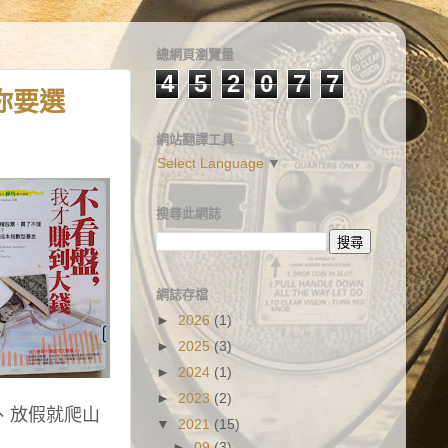
總網頁瀏覽量
4
5
2
0
7
7
你要選
網站翻譯工具
Select Language
▼
搜尋此網誌
網誌存檔
►
2026
(1)
►
2025
(3)
►
2024
(1)
►
2023
(2)
、放假就爬山
▼
2021
(15)
►
09
(3)