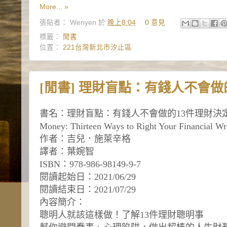
More... »
張貼者：
Wenyen
於
晚上8:04
0 意見
標籤：
閒書
位置：
221台灣新北市汐止區
[閒書] 理財盲點：有錢人不會做
書名：理財盲點：有錢人不會做的13件理財決定(The Dumb T
Money: Thirteen Ways to Right Your Financial Wr
作者：吉兒．施萊辛格
譯者：葉婉智
ISBN：978-986-98149-9-7
閱讀起始日：2021/06/29
閱讀結束日：2021/07/29
內容簡介：
聰明人就該這樣做！了解13件理財聰明事