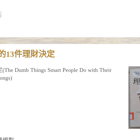
的13件理財決定
hings Smart People Do with Their
ongs)