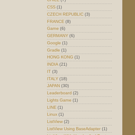
CSS
(1)
CZECH REPUBLIC
(3)
FRANCE
(8)
Game
(6)
GERMANY
(6)
Google
(1)
Gradle
(1)
HONG KONG
(1)
INDIA
(21)
IT
(3)
ITALY
(18)
JAPAN
(30)
Leaderboard
(2)
Lights Game
(1)
LINE
(1)
Linux
(1)
ListView
(2)
ListView Using BaseAdapter
(1)