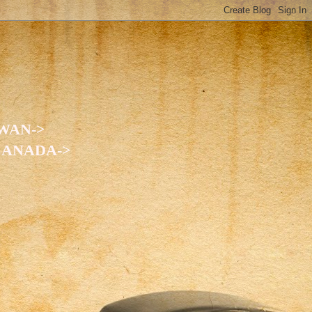
WAN->
CANADA->