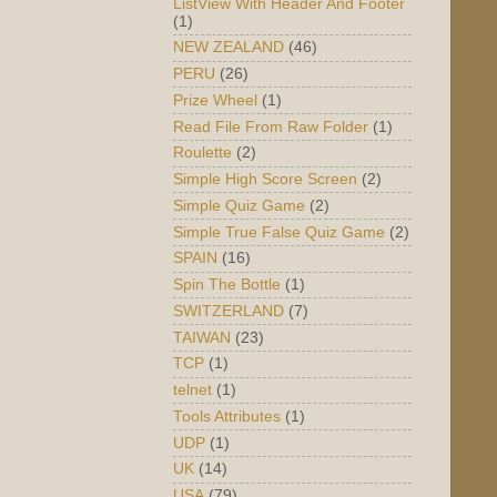
ListView With Header And Footer
(1)
NEW ZEALAND
(46)
PERU
(26)
Prize Wheel
(1)
Read File From Raw Folder
(1)
Roulette
(2)
Simple High Score Screen
(2)
Simple Quiz Game
(2)
Simple True False Quiz Game
(2)
SPAIN
(16)
Spin The Bottle
(1)
SWITZERLAND
(7)
TAIWAN
(23)
TCP
(1)
telnet
(1)
Tools Attributes
(1)
UDP
(1)
UK
(14)
USA
(79)