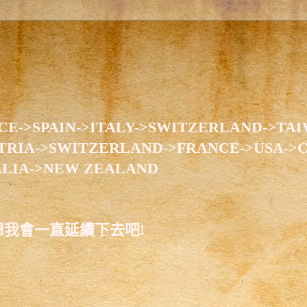
CE->SPAIN->ITALY->SWITZERLAND->TAI
TRIA->SWITZERLAND->FRANCE->USA->
ALIA->NEW ZEALAND
想我會一直延續下去吧!