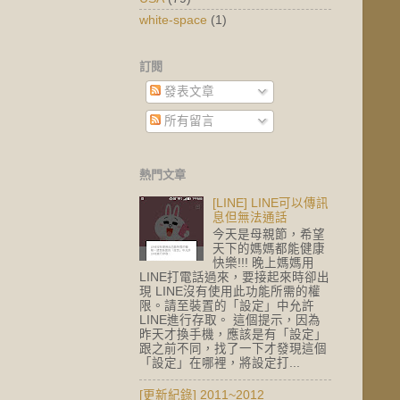
white-space
(1)
訂閱
發表文章
所有留言
熱門文章
[LINE] LINE可以傳訊
息但無法通話
今天是母親節，希望
天下的媽媽都能健康
快樂!!! 晚上媽媽用
LINE打電話過來，要接起來時卻出
現 LINE沒有使用此功能所需的權
限。請至裝置的「設定」中允許
LINE進行存取。 這個提示，因為
昨天才換手機，應該是有「設定」
跟之前不同，找了一下才發現這個
「設定」在哪裡，將設定打...
[更新紀錄] 2011~2012