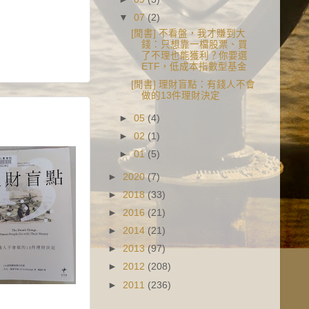
▼
07
(2)
[閒書] 不看盤，我才賺到大
錢：只想靠一檔股票、買
了不理也能獲利？你要選
ETF，低成本指數型基金
[閒書] 理財盲點：有錢人不會
做的13件理財決定
►
05
(4)
►
02
(1)
►
01
(5)
►
2020
(7)
►
2018
(33)
►
2016
(21)
►
2014
(21)
►
2013
(97)
►
2012
(208)
►
2011
(236)