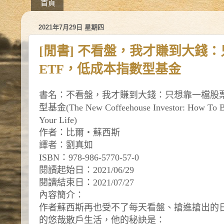
首頁
2021年7月29日 星期四
[閒書] 不看盤，我才賺到大錢
ETF，低成本指數型基金
書名：不看盤，我才賺到大錢：只想靠一檔股票
型基金(The New Coffeehouse Investor: How To Buil
Your Life)
作者：比爾‧蘇西斯
譯者：劉真如
ISBN：978-986-5770-57-0
閱讀起始日：2021/06/29
閱讀結束日：2021/07/27
內容簡介：
作者蘇西斯再也受不了每天看盤、搶進搶出的
的悠哉散戶生活，他的秘訣是：