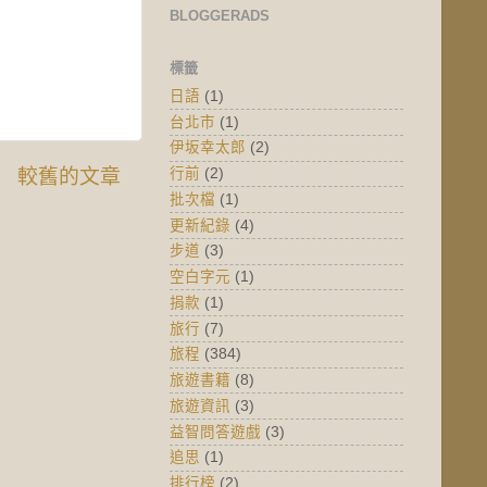
BLOGGERADS
標籤
日語
(1)
台北市
(1)
伊坂幸太郎
(2)
較舊的文章
行前
(2)
批次檔
(1)
更新紀錄
(4)
步道
(3)
空白字元
(1)
捐款
(1)
旅行
(7)
旅程
(384)
旅遊書籍
(8)
旅遊資訊
(3)
益智問答遊戲
(3)
追思
(1)
排行榜
(2)