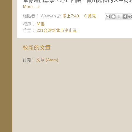
幫你避開蠢事、心理陷阱，做出超棒的人生財
More... »
張貼者：
Wenyen
於
晚上7:40
0 意見
標籤：
閒書
位置：
221台灣新北市汐止區
較新的文章
訂閱：
文章 (Atom)