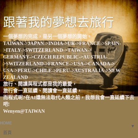
跟著我的夢想去旅行
一個夢想的完成，是另一個夢想的開始。
TAIWAN->JAPAN->INDIA->UK->FRANCE->SPAIN-
>ITALY->SWITZERLAND->TAIWAN->
GERMANY->CZECH REPUBLIC->AUSTRIA-
>SWITZERLAND->FRANCE->USA->CANADA->
USA->PERU->CHILE->PERU->AUSTRALIA->NEW
ZEALAND
旅行、閱讀與程式都是我的最愛，
旅行會一直延續、閱讀會一直延續，
而程式呢?在AI還無法取代人類之前，我想我會一直延續下去
吧!
Wenyen@TAIWAN
HOME
▼