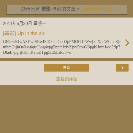
顯示具有
電影
標籤的文章。
顯示所有文章
2011年5月30日 星期一
[電影] Up in the air
›
GF9ew54wASEwISEwIS0Oe2nCncOpFMOCd+Wwj+aXqeWfueeXje
mhmOijhOaXvuiquS3pg4vpg5npmIzlvZjvv5rouY3pgbHnmJ/oq5flp7
Dkub7pgrjltabntKvnnJTpg5Et5LiR77+d...
›
首頁
查看網路版