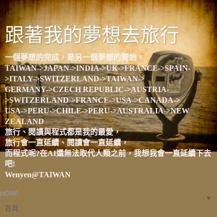
跟著我的夢想去旅行
一個夢想的完成，是另一個夢想的開始。
TAIWAN->JAPAN->INDIA->UK->FRANCE->SPAIN-
>ITALY->SWITZERLAND->TAIWAN->
GERMANY->CZECH REPUBLIC->AUSTRIA-
>SWITZERLAND->FRANCE->USA->CANADA->
USA->PERU->CHILE->PERU->AUSTRALIA->NEW
ZEALAND
旅行、閱讀與程式都是我的最愛，
旅行會一直延續、閱讀會一直延續，
而程式呢?在AI還無法取代人類之前，我想我會一直延續下去
吧!
Wenyen@TAIWAN
HOME
▼