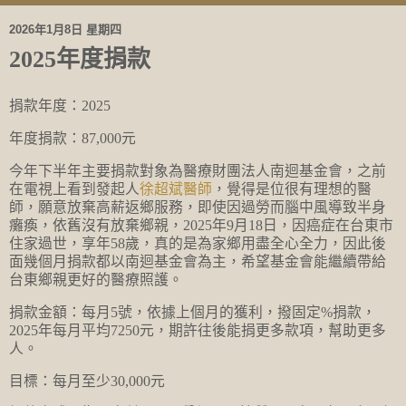
2026年1月8日 星期四
2025年度捐款
捐款年度：2025
年度捐款：87,000元
今年下半年主要捐款對象為醫療財團法人南迴基金會，之前
在電視上看到發起人
徐超斌醫師
，覺得是位很有理想的醫
師，願意放棄高薪返鄉服務，即使因過勞而腦中風導致半身
癱瘓，依舊沒有放棄鄉親，2025年9月18日，因癌症在台東市
住家過世，享年58歲，真的是為家鄉用盡全心全力，因此後
面幾個月捐款都以南迴基金會為主，希望基金會能繼續帶給
台東鄉親更好的醫療照護。
捐款金額：每月5號，依據上個月的獲利，撥固定%捐款，
2025年每月平均7250元，期許往後能捐更多款項，幫助更多
人。
目標：每月至少30,000元