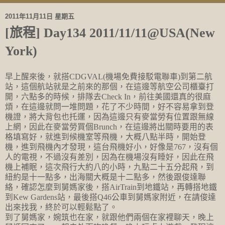
2011年11月11日 星期五
[旅程] Day134 2011/11/11@USA(New
York)
早上醒來後，就搭CDGVAL(機場免費接駁電聯車)到第二航
站，這個航站就是之前來的那個，在這邊等航空公司櫃臺打
開，六點多的時候，排隊去Check In，前往美國還真的很麻
煩
，在這邊就問一堆問題，花了不少時間，好不容易拿到登
機證，將大背包也托運，因為這邊只有麥當勞有位置跟無線
上網，因此在麥當勞買個Brunch，在這邊將出關時要用的表
格填寫好，就進到候機室等飛機，大概八點半時，開始登
機，進到飛機內才發現，這台飛機好小，好像是767，沒有個
人的電視，不過沒有差別，因為在機場沒有睡好，因此在飛
機上補眠，這次飛行大約八的小時，九點二十五分起飛，到
紐約是十一點多，出海關大概是十二點多，然後跟俊達聯
絡，確認怎麼到舅媽家後，搭AirTrain到地鐵站，再轉搭地鐵
到Kew Gardens站，最後搭Q46公車到舅媽家附近，在請俊達
出來找我，終於可以輕鬆點了。
到了舅媽家，婉筑也在家，就跟他們兩個在家裡聊天，晚上