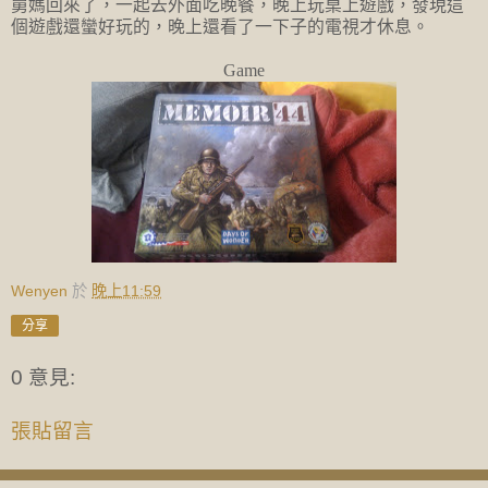
舅媽回來了，一起去外面吃晚餐，晚上玩桌上遊戲，發現這
個遊戲還蠻好玩的，晚上還看了一下子的電視才休息。
Game
Wenyen
於
晚上11:59
分享
0 意見:
張貼留言