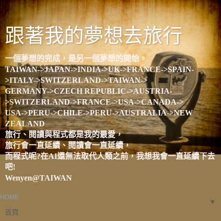
跟著我的夢想去旅行
一個夢想的完成，是另一個夢想的開始。
TAIWAN->JAPAN->INDIA->UK->FRANCE->SPAIN-
>ITALY->SWITZERLAND->TAIWAN->
GERMANY->CZECH REPUBLIC->AUSTRIA-
>SWITZERLAND->FRANCE->USA->CANADA->
USA->PERU->CHILE->PERU->AUSTRALIA->NEW
ZEALAND
旅行、閱讀與程式都是我的最愛，
旅行會一直延續、閱讀會一直延續，
而程式呢?在AI還無法取代人類之前，我想我會一直延續下去
吧!
Wenyen@TAIWAN
HOME
▼