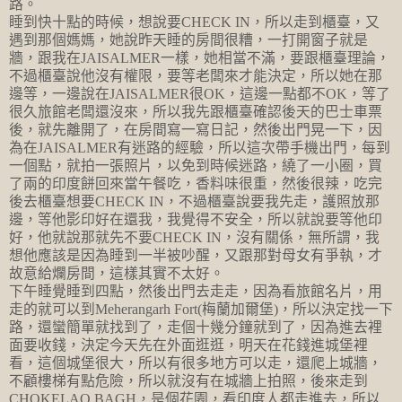
路。
睡到快十點的時候，想說要CHECK IN，所以走到櫃臺，又
遇到那個媽媽，她說昨天睡的房間很糟，一打開窗子就是
牆，跟我在JAISALMER一樣，她相當不滿，要跟櫃臺理論，
不過櫃臺說他沒有權限，要等老闆來才能決定，所以她在那
邊等，一邊說在JAISALMER很OK，這邊一點都不OK，等了
很久旅館老闆還沒來，所以我先跟櫃臺確認後天的巴士車票
後，就先離開了，在房間寫一寫日記，然後出門晃一下，因
為在JAISALMER有迷路的經驗，所以這次帶手機出門，每到
一個點，就拍一張照片，以免到時候迷路，繞了一小圈，買
了兩的印度餅回來當午餐吃，香料味很重，然後很辣，吃完
後去櫃臺想要CHECK IN，不過櫃臺說要我先走，護照放那
邊，等他影印好在還我，我覺得不安全，所以就說要等他印
好，他就說那就先不要CHECK IN，沒有關係，無所謂，我
想他應該是因為睡到一半被吵醒，又跟那對母女有爭執，才
故意給爛房間，這樣其實不太好。
下午睡覺睡到四點，然後出門去走走，因為看旅館名片，用
走的就可以到Meherangarh Fort(梅蘭加爾堡)，所以決定找一下
路，還蠻簡單就找到了，走個十幾分鐘就到了，因為進去裡
面要收錢，決定今天先在外面逛逛，明天在花錢進城堡裡
看，這個城堡很大，所以有很多地方可以走，還爬上城牆，
不顧樓梯有點危險，所以就沒有在城牆上拍照，後來走到
CHOKELAO BAGH，是個花園，看印度人都走進去，所以