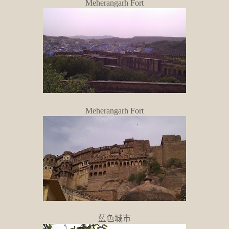
Meherangarh Fort
Meherangarh Fort
藍色城市