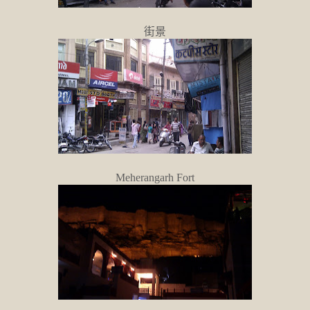
街景
Meherangarh Fort