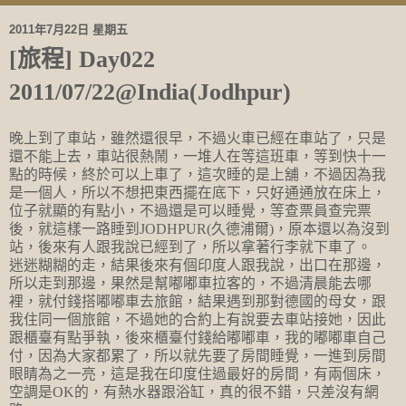
2011年7月22日 星期五
[旅程] Day022
2011/07/22@India(Jodhpur)
晚上到了車站，雖然還很早，不過火車已經在車站了，只是
還不能上去，車站很熱鬧，一堆人在等這班車，等到快十一
點的時候，終於可以上車了，這次睡的是上舖，不過因為我
是一個人，所以不想把東西擺在底下，只好通通放在床上，
位子就顯的有點小，不過還是可以睡覺，等查票員查完票
後，就這樣一路睡到JODHPUR(久德浦爾)，原本還以為沒到
站，後來有人跟我說已經到了，所以拿著行李就下車了。
迷迷糊糊的走，結果後來有個印度人跟我說，出口在那邊，
所以走到那邊，果然是幫嘟嘟車拉客的，不過清晨能去哪
裡，就付錢搭嘟嘟車去旅館，結果遇到那對德國的母女，跟
我住同一個旅館，不過她的合約上有說要去車站接她，因此
跟櫃臺有點爭執，後來櫃臺付錢給嘟嘟車，我的嘟嘟車自己
付，因為大家都累了，所以就先要了房間睡覺，一進到房間
眼睛為之一亮，這是我在印度住過最好的房間，有兩個床，
空調是OK的，有熱水器跟浴缸，真的很不錯，只差沒有網