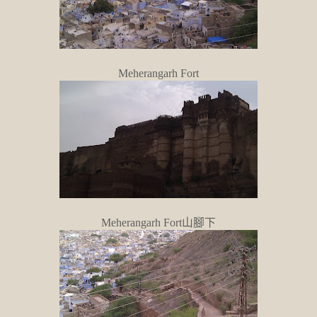
Meherangarh Fort
Meherangarh Fort山腳下