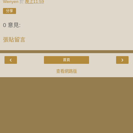
Wenyen
於
晚上11:59
分享
0 意見:
張貼留言
‹
›
首頁
查看網路版