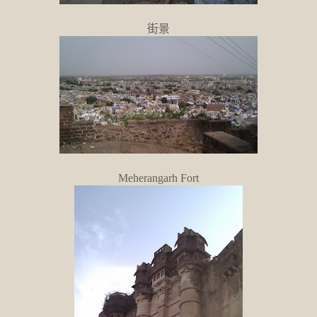
街景
Meherangarh Fort