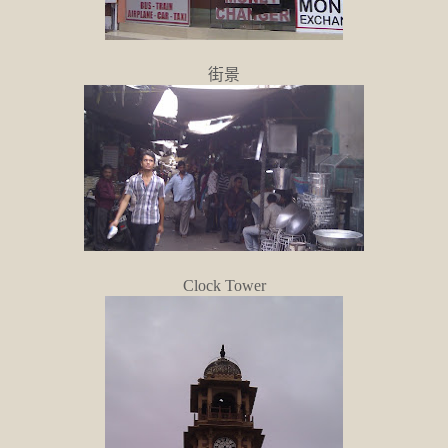
街景
Clock Tower