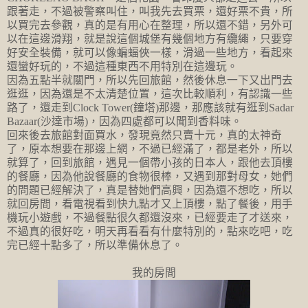
跟著走，不過被警察叫住，叫我先去買票，還好票不貴，所
以買完去參觀，真的是有用心在整理，所以還不錯，另外可
以在這邊滑翔，就是說這個城堡有幾個地方有纜繩，只要穿
好安全裝備，就可以像蝙蝠俠一樣，滑過一些地方，看起來
還蠻好玩的，不過這種東西不用特別在這邊玩。
因為五點半就關門，所以先回旅館，然後休息一下又出門去
逛逛，因為還是不太清楚位置，這次比較順利，有認識一些
路了，還走到Clock Tower(鐘塔)那邊，那應該就有逛到Sadar
Bazaar(沙達市場)，因為四處都可以聞到香料味。
回來後去旅館對面買水，發現竟然只賣十元，真的太神奇
了，原本想要在那邊上網，不過已經滿了，都是老外，所以
就算了，回到旅館，遇見一個帶小孩的日本人，跟他去頂樓
的餐廳，因為他說餐廳的食物很棒，又遇到那對母女，她們
的問題已經解決了，真是替她們高興，因為還不想吃，所以
就回房間，看電視看到快九點才又上頂樓，點了餐後，用手
機玩小遊戲，不過餐點很久都還沒來，已經要走了才送來，
不過真的很好吃，明天再看看有什麼特別的，點來吃吧，吃
完已經十點多了，所以準備休息了。
我的房間