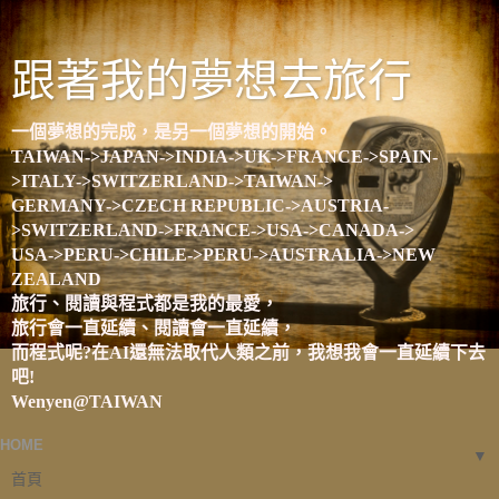
跟著我的夢想去旅行
一個夢想的完成，是另一個夢想的開始。
TAIWAN->JAPAN->INDIA->UK->FRANCE->SPAIN-
>ITALY->SWITZERLAND->TAIWAN->
GERMANY->CZECH REPUBLIC->AUSTRIA-
>SWITZERLAND->FRANCE->USA->CANADA->
USA->PERU->CHILE->PERU->AUSTRALIA->NEW
ZEALAND
旅行、閱讀與程式都是我的最愛，
旅行會一直延續、閱讀會一直延續，
而程式呢?在AI還無法取代人類之前，我想我會一直延續下去
吧!
Wenyen@TAIWAN
HOME
▼